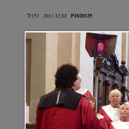
7
P1020129
/153
2011.12.02