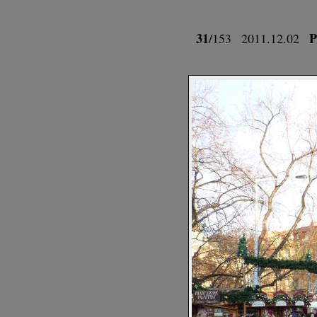
31
P
/153
2011.12.02