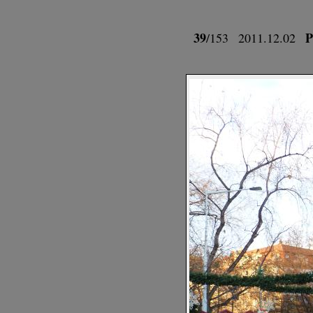
39
P
/153
2011.12.02